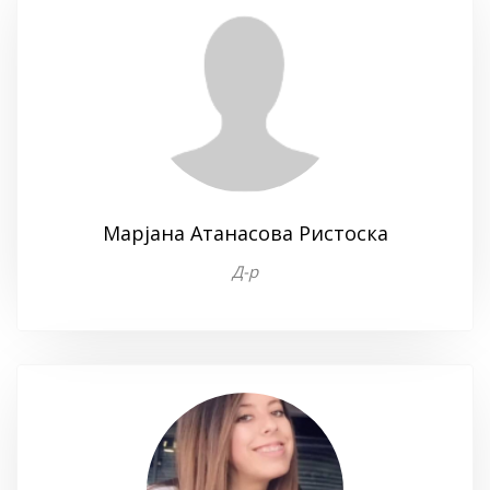
Марјана Атанасова Ристоска
Д-р