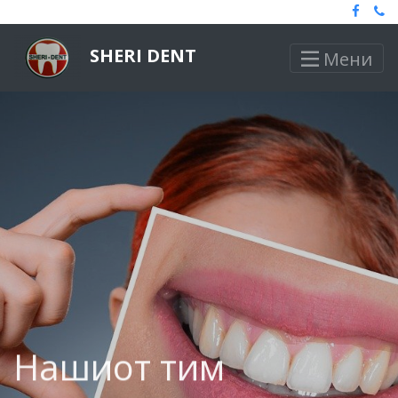
SHERI DENT
Мени
Нашиот тим