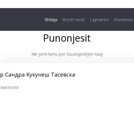
Shtëpi
Rreth nesh
Lajmerim
Sherbime
Punonjesit
Ne jemi ketu per buzeqeshjen tuaj
-р Сандра Кукунеш Тасевска
оматолог