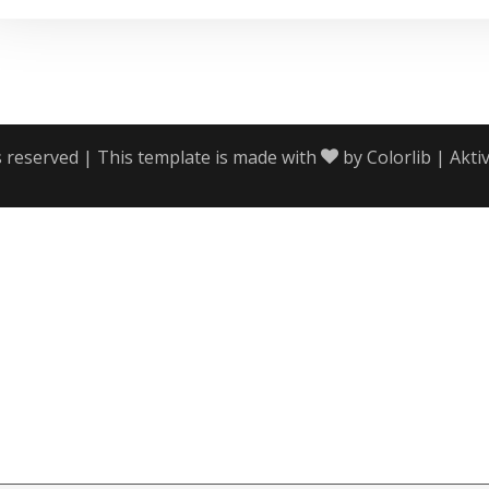
s reserved | This template is made with
by
Colorlib
| Akti