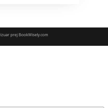
vizuar prej
BookWisely.com