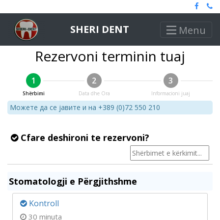
SHERI DENT
Menu
Rezervoni terminin tuaj
1
2
3
Shërbimi
Data dhe Ora
Informacioni juaj
Можете да се јавите и на +389 (0)72 550 210
Cfare deshironi te rezervoni?
Stomatologji e Përgjithshme
Kontroll
30 minuta