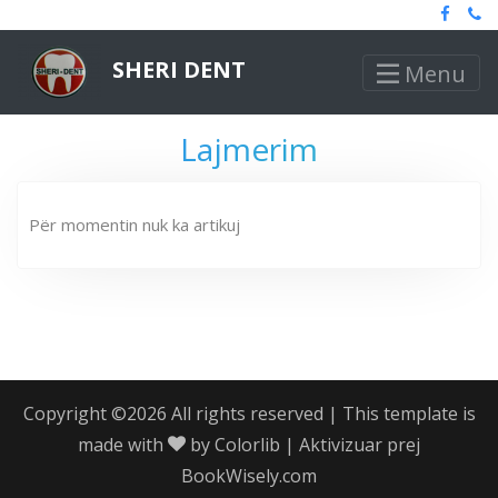
SHERI DENT
Menu
Lajmerim
Për momentin nuk ka artikuj
Copyright ©
2026 All rights reserved | This template is
made with
by
Colorlib
| Aktivizuar prej
BookWisely.com