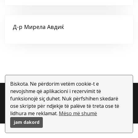
Д-р Мирела Авдиќ
Biskota. Ne përdorim vetëm cookie-t e
nevojshme që aplikacioni i rezervimit të
Copyright ©
2026 All rights reserved | This template is
funksionojë siç duhet. Nuk përfshihen skedarë
made with
by
Colorlib
| Aktivizuar prej
ose skripte për ndjekje të palëve të treta ose të
BookWisely.com
lidhura me reklamat.
Mëso më shumë
jam dakord