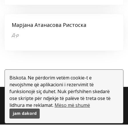
Марјана Атанасова Ристоска
Д-р
Biskota. Ne përdorim vetëm cookie-t e
nevojshme që aplikacioni i rezervimit të
funksionojë siç duhet. Nuk përfshihen skedarë
Copyright ©
2026 All rights reserved | This template is
ose skripte për ndjekje të palëve të treta ose të
made with
by
Colorlib
| Aktivizuar prej
lidhura me reklamat.
Mëso më shumë
BookWisely.com
jam dakord